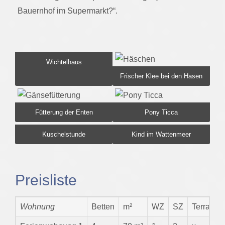
Bauernhof im Supermarkt?“.
Wichtelhaus
Frischer Klee bei den Hasen
Fütterung der Enten
Pony Ticca
Kuschelstunde
Kind im Wattenmeer
Preisliste
Wohnung
Betten
m²
WZ
SZ
Terrasse