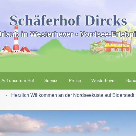
Schäferhof Dircks
rlaub in Westerhever • Nordsee-Erlebn
Auf unserem Hof
Service
Preise
Westerhever
Baue
‌ • ‌
Herzlich Willkommen an der Nordseeküste auf Eiderstedt