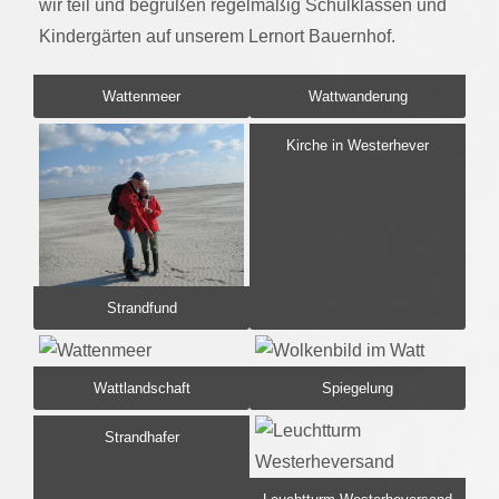
wir teil und begrüßen regelmäßig Schulklassen und
Kindergärten auf unserem Lernort Bauernhof.
Wattenmeer
Wattwanderung
Kirche in Westerhever
Strandfund
Wattlandschaft
Spiegelung
Strandhafer