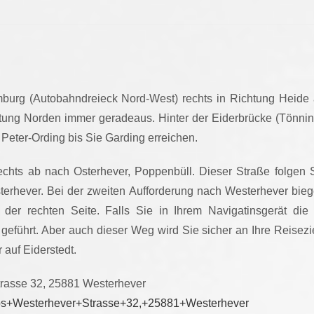
urg (Autobahndreieck Nord-West) rechts in Richtung Heide a
ng Norden immer geradeaus. Hinter der Eiderbrücke (Tönning) 
Peter-Ording bis Sie Garding erreichen.
rechts ab nach Osterhever, Poppenbüll. Dieser Straße folgen 
sterhever. Bei der zweiten Aufforderung nach Westerhever bieg
f der rechten Seite. Falls Sie in Ihrem Navigatinsgerät di
eführt. Aber auch dieser Weg wird Sie sicher an Ihre Reisezi
 auf Eiderstedt.
trasse 32, 25881 Westerhever
ps+Westerhever+Strasse+32,+25881+Westerhever