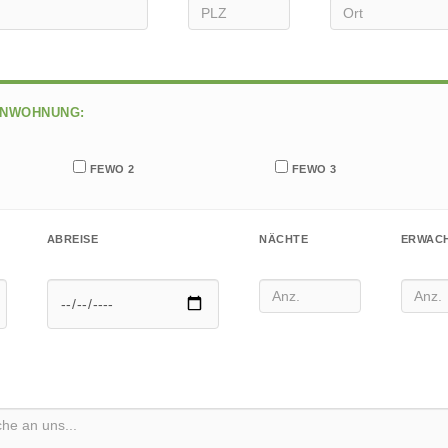
EER.
ENWOHNUNG:
FEWO 2
FEWO 3
ABREISE
NÄCHTE
ERWAC