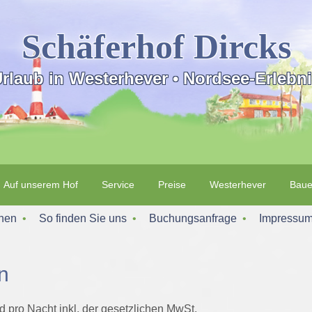
Schäferhof Dircks
rlaub in Westerhever • Nordsee-Erlebn
Auf unserem Hof
Service
Preise
Westerhever
Baue
onen
‌ • ‌
So finden Sie uns
‌ • ‌
Buchungsanfrage
‌ • ‌
Impressu
n
 pro Nacht inkl. der gesetzlichen MwSt.