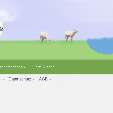
is
rnhofpädagogik
Jetzt Buchen
m
‌ • ‌
Datenschutz
‌ • ‌
AGB
‌ • ‌