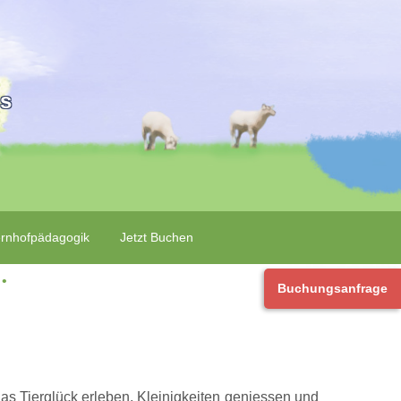
is
rnhofpädagogik
Jetzt Buchen
‌ • ‌
Buchungsanfrage
das Tierglück erleben, Kleinigkeiten geniessen und