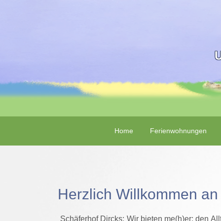
U
Home
Ferienwohnungen
Herzlich Willkommen an 
Schäferhof Dircks: Wir bieten me(h)er: den Al