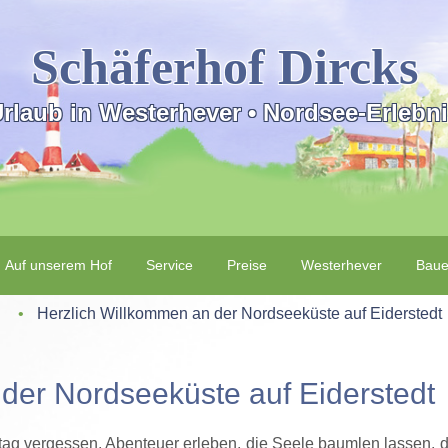
Schäferhof Dircks
rlaub in Westerhever • Nordsee-Erlebn
Auf unserem Hof
Service
Preise
Westerhever
Baue
‌ • ‌
Herzlich Willkommen an der Nordseeküste auf Eiderstedt
der Nordseeküste auf Eiderstedt
ltag vergessen, Abenteuer erleben, die Seele baumlen lassen, 