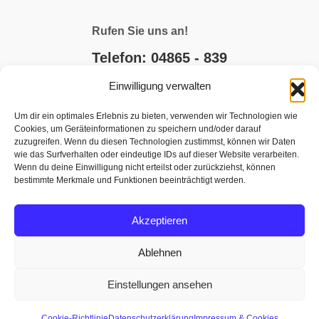
Rufen Sie uns an!
Telefon: 04865 - 839
Einwilligung verwalten
E-MAIL SCHREIBEN
Um dir ein optimales Erlebnis zu bieten, verwenden wir Technologien wie
Cookies, um Geräteinformationen zu speichern und/oder darauf
JETZT BUCHEN
zuzugreifen. Wenn du diesen Technologien zustimmst, können wir Daten
wie das Surfverhalten oder eindeutige IDs auf dieser Website verarbeiten.
Wenn du deine Einwilligung nicht erteilst oder zurückziehst, können
bestimmte Merkmale und Funktionen beeinträchtigt werden.
Akzeptieren
Ablehnen
Einstellungen ansehen
Buchungsanfrage
Impressum
|
AGB
|
Datenschutz
|
Kontakt
Cookie-Richtlinie
Datenschutzerklärung
Impressum & Cookies