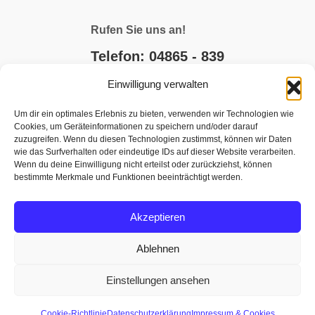
Rufen Sie uns an!
Telefon: 04865 - 839
Einwilligung verwalten
E-MAIL SCHREIBEN
Um dir ein optimales Erlebnis zu bieten, verwenden wir Technologien wie
Cookies, um Geräteinformationen zu speichern und/oder darauf
JETZT BUCHEN
zuzugreifen. Wenn du diesen Technologien zustimmst, können wir Daten
wie das Surfverhalten oder eindeutige IDs auf dieser Website verarbeiten.
Wenn du deine Einwilligung nicht erteilst oder zurückziehst, können
bestimmte Merkmale und Funktionen beeinträchtigt werden.
Akzeptieren
Ablehnen
Einstellungen ansehen
Buchungsanfrage
Impressum
|
AGB
|
Datenschutz
|
Kontakt
Cookie-Richtlinie
Datenschutzerklärung
Impressum & Cookies