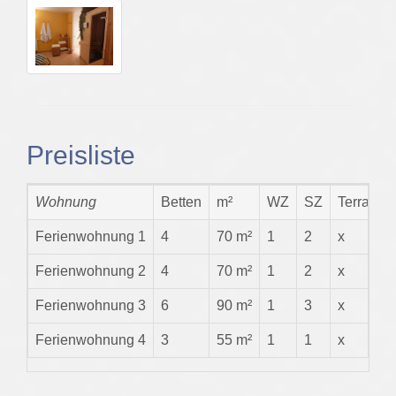
Preisliste
Wohnung
Betten
m²
WZ
SZ
Terrasse
Ferienwohnung 1
4
70 m²
1
2
x
Ferienwohnung 2
4
70 m²
1
2
x
Ferienwohnung 3
6
90 m²
1
3
x
Ferienwohnung 4
3
55 m²
1
1
x